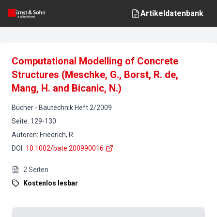
Artikeldatenbank
Computational Modelling of Concrete
Structures (Meschke, G., Borst, R. de,
Mang, H. and Bicanic, N.)
Bücher
-
Bautechnik
Heft
2
/
2009
Seite
:
129-130
Autoren
:
Friedrich, R.
DOI
:
10.1002/bate.200990016
2
Seiten
Kostenlos lesbar