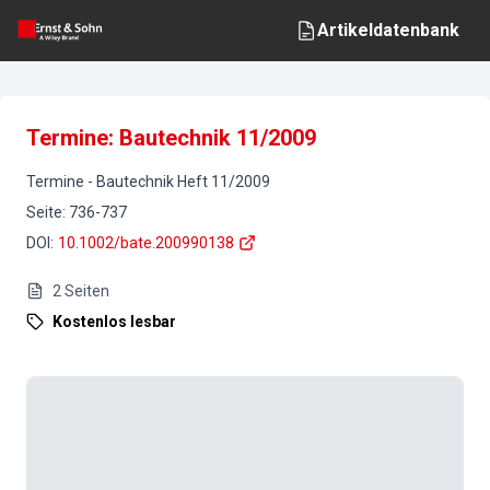
Artikeldatenbank
Termine: Bautechnik 11/2009
Termine
-
Bautechnik
Heft
11
/
2009
Seite
:
736-737
DOI
:
10.1002/bate.200990138
2
Seiten
Kostenlos lesbar