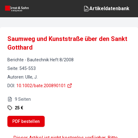
Artikeldatenbank
Saumweg und Kunststraße über den Sankt
Gotthard
Berichte
-
Bautechnik
Heft
8
/
2008
Seite
:
545-553
Autoren
:
Ulle, J.
DOI
:
10.1002/bate.200890101
9
Seiten
25 €
PDF bestellen
Dieser Artikel ist nicht kostenlos verfügbar. Bitte