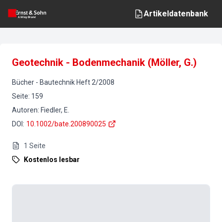
Artikeldatenbank
Geotechnik - Bodenmechanik (Möller, G.)
Bücher
-
Bautechnik
Heft
2
/
2008
Seite
:
159
Autoren
:
Fiedler, E.
DOI
:
10.1002/bate.200890025
1
Seite
Kostenlos lesbar