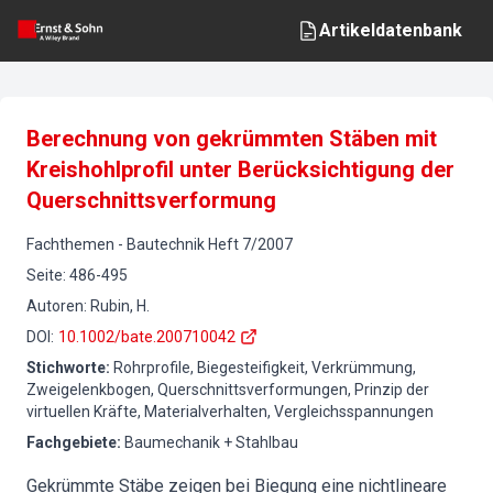
Artikeldatenbank
Berechnung von gekrümmten Stäben mit
Kreishohlprofil unter Berücksichtigung der
Querschnittsverformung
Fachthemen
-
Bautechnik
Heft
7
/
2007
Seite
:
486-495
Autoren
:
Rubin, H.
DOI
:
10.1002/bate.200710042
Stichworte
:
Rohrprofile, Biegesteifigkeit, Verkrümmung,
Zweigelenkbogen, Querschnittsverformungen, Prinzip der
virtuellen Kräfte, Materialverhalten, Vergleichsspannungen
Fachgebiete
:
Baumechanik + Stahlbau
Gekrümmte Stäbe zeigen bei Biegung eine nichtlineare