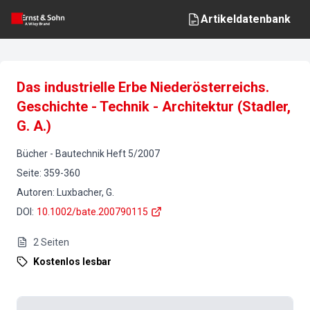
Artikeldatenbank
Das industrielle Erbe Niederösterreichs.
Geschichte - Technik - Architektur (Stadler,
G. A.)
Bücher
-
Bautechnik
Heft
5
/
2007
Seite
:
359-360
Autoren
:
Luxbacher, G.
DOI
:
10.1002/bate.200790115
2
Seiten
Kostenlos lesbar