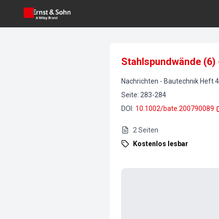
Stahlspundwände (6)
Nachrichten
-
Bautechnik
Heft
4
Seite
:
283-284
DOI
:
10.1002/bate.200790089
2
Seiten
Kostenlos lesbar