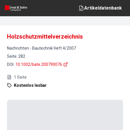
Artikeldatenbank
Holzschutzmittelverzeichnis
Nachrichten
-
Bautechnik
Heft
4
/
2007
Seite
:
282
DOI
:
10.1002/bate.200790076
1
Seite
Kostenlos lesbar