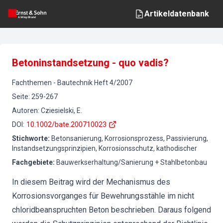
Artikeldatenbank
Betoninstandsetzung - quo vadis?
Fachthemen
-
Bautechnik
Heft
4
/
2007
Seite
:
259-267
Autoren
:
Cziesielski, E.
DOI
:
10.1002/bate.200710023
Stichworte
:
Betonsanierung, Korrosionsprozess, Passivierung,
Instandsetzungsprinzipien, Korrosionsschutz, kathodischer
Fachgebiete
:
Bauwerkserhaltung/Sanierung + Stahlbetonbau
In diesem Beitrag wird der Mechanismus des
Korrosionsvorganges für Bewehrungsstähle im nicht
chloridbeanspruchten Beton beschrieben. Daraus folgend