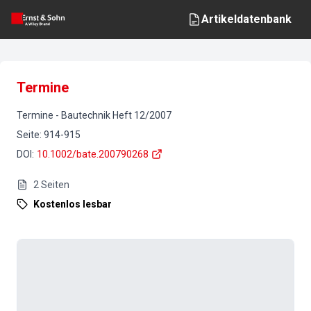
Artikeldatenbank
Termine
Termine
-
Bautechnik
Heft
12
/
2007
Seite
:
914-915
DOI
:
10.1002/bate.200790268
2
Seiten
Kostenlos lesbar