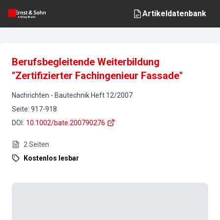
Artikeldatenbank
Berufsbegleitende Weiterbildung
"Zertifizierter Fachingenieur Fassade"
Nachrichten
-
Bautechnik
Heft
12
/
2007
Seite
:
917-918
DOI
:
10.1002/bate.200790276
2
Seiten
Kostenlos lesbar