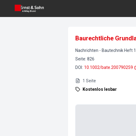
Baurechtliche Grundl
Nachrichten
-
Bautechnik
Heft
1
Seite
:
826
DOI
:
10.1002/bate.200790259
1
Seite
Kostenlos lesbar