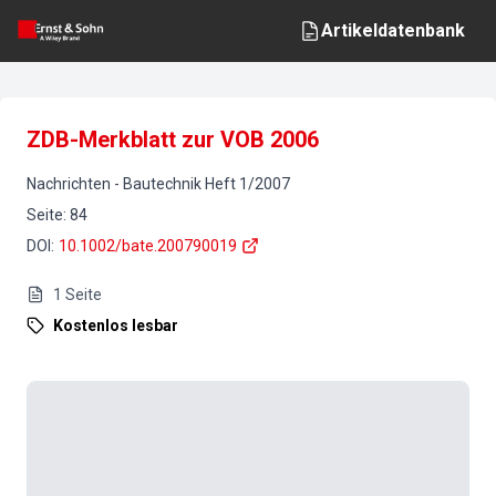
Artikeldatenbank
ZDB-Merkblatt zur VOB 2006
Nachrichten
-
Bautechnik
Heft
1
/
2007
Seite
:
84
DOI
:
10.1002/bate.200790019
1
Seite
Kostenlos lesbar