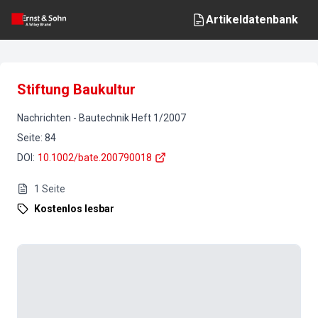
Artikeldatenbank
Stiftung Baukultur
Nachrichten
-
Bautechnik
Heft
1
/
2007
Seite
:
84
DOI
:
10.1002/bate.200790018
1
Seite
Kostenlos lesbar