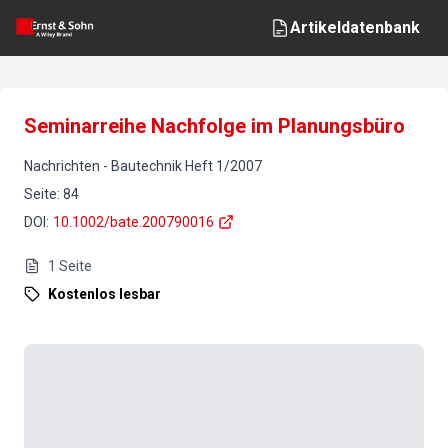
Artikeldatenbank
Seminarreihe Nachfolge im Planungsbüro
Nachrichten
-
Bautechnik
Heft
1
/
2007
Seite
:
84
DOI
:
10.1002/bate.200790016
1
Seite
Kostenlos lesbar