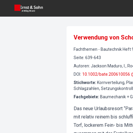
Verwendung von Schot
Fachthemen
-
Bautechnik
Heft
Seite
:
639-643
Autoren
:
Jackson Maduro, I., Rod
DOI
:
10.1002/bate.200610056
Stichworte
:
Kornverteilung, Pl
Schlagzahlen, Setzungskontroll
Fachgebiete
:
Baumechanik + G
Das neue Urlaubsresort “Par
mit relativ reinem bis schlu
Torf, lockerem Fein- bis Mit