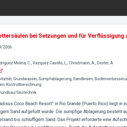
tersäulen bei Setzungen und für Verflüssigung 
9
/
2006
riguez Molina, C., Vazquez Castillo, L., Christmann, A., Doster, A.
astizität, Grundwasser, Sumpfablagerung, Sandlinsen, Bodenverbesserun
en, Kontrollberechnung
rundbau/Geotechnik
adisus Coco Beach Resort” in Rio Grande (Puerto Rico) liegt in 
ffigem Sand aufgefüllt wurde. Die sumpfige Ablagerung besteht a
telsand bis schluffigem Sand. Das Projekt erforderte eine Aufsch