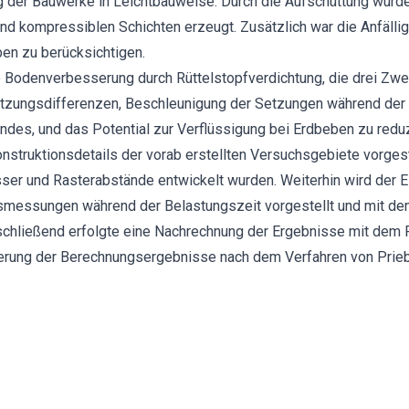
 der Bauwerke in Leichtbauweise. Durch die Aufschüttung wurd
nd kompressiblen Schichten erzeugt. Zusätzlich war die Anfälli
ben zu berücksichtigen.
ie Bodenverbesserung durch Rüttelstopfverdichtung, die drei Zwe
tzungsdifferenzen, Beschleunigung der Setzungen während der A
ndes, und das Potential zur Verflüssigung bei Erdbeben zu reduz
struktionsdetails der vorab erstellten Versuchsgebiete vorgest
er und Rasterabstände entwickelt wurden. Weiterhin wird der E
essungen während der Belastungszeit vorgestellt und mit den
schließend erfolgte eine Nachrechnung der Ergebnisse mit dem
ierung der Berechnungsergebnisse nach dem Verfahren von Prie