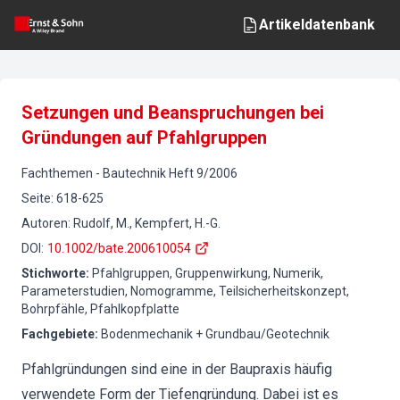
Artikeldatenbank
Setzungen und Beanspruchungen bei
Gründungen auf Pfahlgruppen
Fachthemen
-
Bautechnik
Heft
9
/
2006
Seite
:
618-625
Autoren
:
Rudolf, M., Kempfert, H.-G.
DOI
:
10.1002/bate.200610054
Stichworte
:
Pfahlgruppen, Gruppenwirkung, Numerik,
Parameterstudien, Nomogramme, Teilsicherheitskonzept,
Bohrpfähle, Pfahlkopfplatte
Fachgebiete
:
Bodenmechanik + Grundbau/Geotechnik
Pfahlgründungen sind eine in der Baupraxis häufig
verwendete Form der Tiefengründung. Dabei ist es