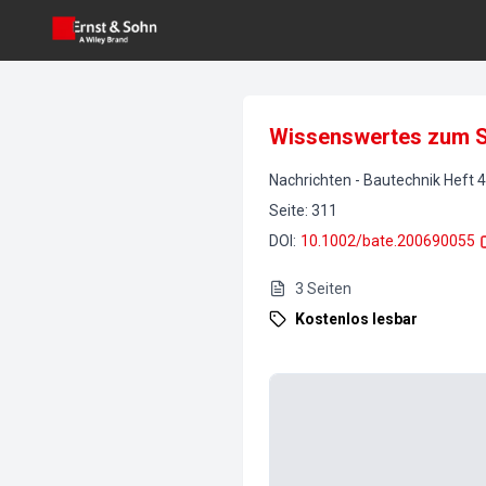
Wissenswertes zum S
Nachrichten
-
Bautechnik
Heft
4
Seite
:
311
DOI
:
10.1002/bate.200690055
3
Seiten
Kostenlos lesbar