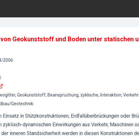
n von Geokunststoff und Boden unter statischen 
4
/
2006
.
ogitter, Geokunststoff, Beanspruchung, zyklische, Interaktion, Verkeh
ndbau/Geotechnik
Einsatz in Stützkonstruktionen, Erdfallüberbrückungen oder Br
h zyklisch-dynamischen Einwirkungen aus Verkehr, Maschinen o
r inneren Standsicherheit werden in diesen Konstruktionen det