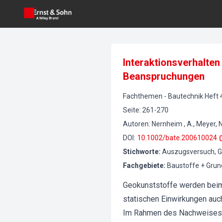
Interaktionsverhalte
Beanspruchungen
Fachthemen
-
Bautechnik
Heft
Seite
:
261-270
Autoren
:
Nernheim , A., Meyer, N
DOI
:
10.1002/bate.200610024
Stichworte
:
Auszugsversuch, Ge
Fachgebiete
:
Baustoffe + Gru
Geokunststoffe werden beim 
statischen Einwirkungen auc
Im Rahmen des Nachweises de