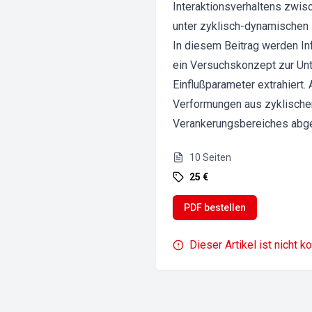
Interaktionsverhaltens zwis
unter zyklisch-dynamischen 
In diesem Beitrag werden I
ein Versuchskonzept zur Un
Einflußparameter extrahiert
Verformungen aus zyklische
Verankerungsbereiches abge
10
Seiten
25 €
PDF bestellen
Dieser Artikel ist nicht k