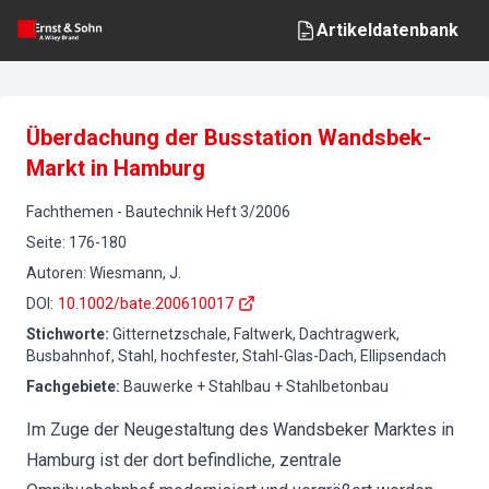
Artikeldatenbank
Überdachung der Busstation Wandsbek-
Markt in Hamburg
Fachthemen
-
Bautechnik
Heft
3
/
2006
Seite
:
176-180
Autoren
:
Wiesmann, J.
DOI
:
10.1002/bate.200610017
Stichworte
:
Gitternetzschale, Faltwerk, Dachtragwerk,
Busbahnhof, Stahl, hochfester, Stahl-Glas-Dach, Ellipsendach
Fachgebiete
:
Bauwerke + Stahlbau + Stahlbetonbau
Im Zuge der Neugestaltung des Wandsbeker Marktes in
Hamburg ist der dort befindliche, zentrale