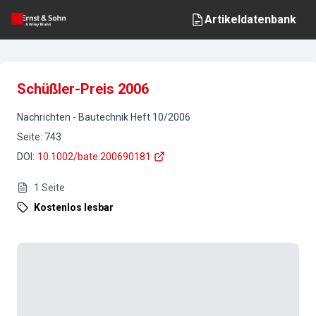
Artikeldatenbank
Schüßler-Preis 2006
Nachrichten
-
Bautechnik
Heft
10
/
2006
Seite
:
743
DOI
:
10.1002/bate.200690181
1
Seite
Kostenlos lesbar