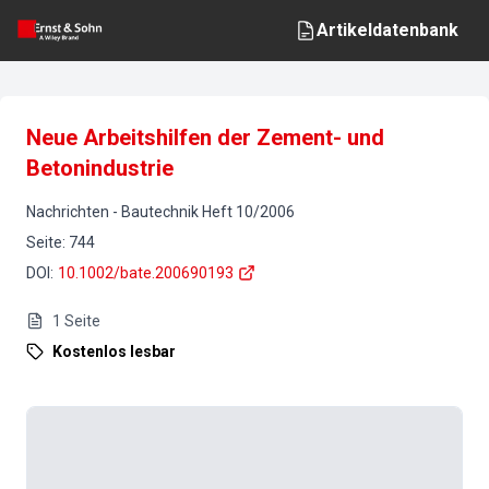
Artikeldatenbank
Neue Arbeitshilfen der Zement- und
Betonindustrie
Nachrichten
-
Bautechnik
Heft
10
/
2006
Seite
:
744
DOI
:
10.1002/bate.200690193
1
Seite
Kostenlos lesbar