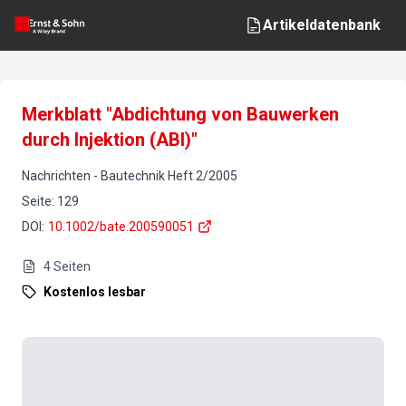
Artikeldatenbank
Merkblatt "Abdichtung von Bauwerken
durch Injektion (ABI)"
Nachrichten
-
Bautechnik
Heft
2
/
2005
Seite
:
129
DOI
:
10.1002/bate.200590051
4
Seiten
Kostenlos lesbar