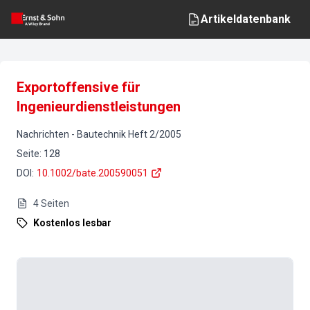
Artikeldatenbank
Exportoffensive für
Ingenieurdienstleistungen
Nachrichten
-
Bautechnik
Heft
2
/
2005
Seite
:
128
DOI
:
10.1002/bate.200590051
4
Seiten
Kostenlos lesbar