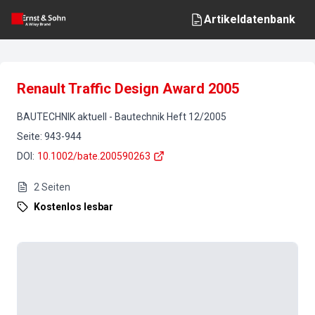
Artikeldatenbank
Renault Traffic Design Award 2005
BAUTECHNIK aktuell
-
Bautechnik
Heft
12
/
2005
Seite
:
943-944
DOI
:
10.1002/bate.200590263
2
Seiten
Kostenlos lesbar