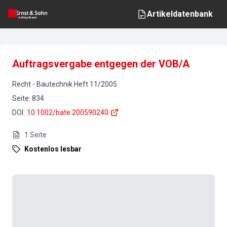
Artikeldatenbank
Auftragsvergabe entgegen der VOB/A
Recht
-
Bautechnik
Heft
11
/
2005
Seite
:
834
DOI
:
10.1002/bate.200590240
1
Seite
Kostenlos lesbar