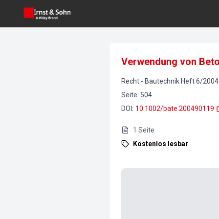
Verwendung von Beton
Recht
-
Bautechnik
Heft
6
/
2004
Seite
:
504
DOI
:
10.1002/bate.200490119
1
Seite
Kostenlos lesbar