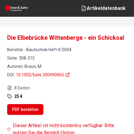
Artikeldatenbank
Die Elbebrücke Wittenberge - ein Schicksal
Berichte
-
Bautechnik
Heft
4
/
2004
Seite
:
308-315
Autoren
:
Braun, M.
DOI
:
10.1002/bate.200490065
8
Seiten
25 €
PDF bestellen
Dieser Artikel ist nicht kostenlos verfügbar. Bitte
nutzen Sie die Bestell-Option.