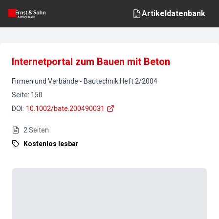
Artikeldatenbank
Internetportal zum Bauen mit Beton
Firmen und Verbände
-
Bautechnik
Heft
2
/
2004
Seite
:
150
DOI
:
10.1002/bate.200490031
2
Seiten
Kostenlos lesbar