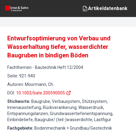
Artikeldatenbank
Entwurfsoptimierung von Verbau und
Wasserhaltung tiefer, wasserdichter
Baugruben in bindigen Böden
Fachthemen
-
Bautechnik
Heft
12
/
2004
Seite
:
921-940
Autoren
:
Moormann, Ch.
DOI
:
10.1002/bate.200590005
Stichworte
:
Baugrube, Verbausystem, Stützsystem,
Innenaussteifung, Rückverankerung, Wasserdruck,
Entspannungslanzen, Grundwassertiefenentspannung,
Einbindetiefe, Baugrube/ (teil-)wasserdichte, Lastfigur
Fachgebiete
:
Bodenmechanik + Grundbau/Geotechnik