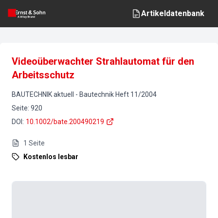
Artikeldatenbank
Videoüberwachter Strahlautomat für den
Arbeitsschutz
BAUTECHNIK aktuell
-
Bautechnik
Heft
11
/
2004
Seite
:
920
DOI
:
10.1002/bate.200490219
1
Seite
Kostenlos lesbar