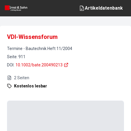
Artikeldatenbank
VDI-Wissensforum
Termine
-
Bautechnik
Heft
11
/
2004
Seite
:
911
DOI
:
10.1002/bate.200490213
2
Seiten
Kostenlos lesbar