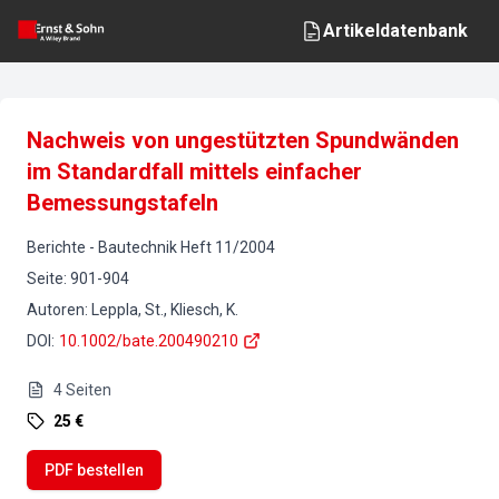
Artikeldatenbank
Nachweis von ungestützten Spundwänden
im Standardfall mittels einfacher
Bemessungstafeln
Berichte
-
Bautechnik
Heft
11
/
2004
Seite
:
901-904
Autoren
:
Leppla, St., Kliesch, K.
DOI
:
10.1002/bate.200490210
4
Seiten
25 €
PDF bestellen