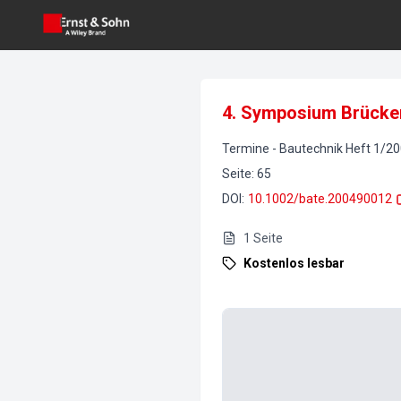
4. Symposium Brücke
Termine
-
Bautechnik
Heft
1
/
20
Seite
:
65
DOI
:
10.1002/bate.200490012
1
Seite
Kostenlos lesbar