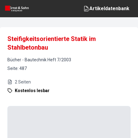
Artikeldatenbank
Steifigkeitsorientierte Statik im
Stahlbetonbau
Bücher
-
Bautechnik
Heft
7
/
2003
Seite
:
487
2
Seiten
Kostenlos lesbar