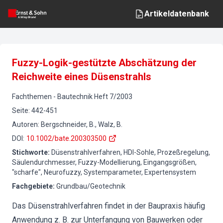
Artikeldatenbank
Fuzzy-Logik-gestützte Abschätzung der
Reichweite eines Düsenstrahls
Fachthemen
-
Bautechnik
Heft
7
/
2003
Seite
:
442-451
Autoren
:
Bergschneider, B., Walz, B.
DOI
:
10.1002/bate.200303500
Stichworte
:
Düsenstrahlverfahren, HDI-Sohle, Prozeßregelung,
Säulendurchmesser, Fuzzy-Modellierung, Eingangsgrößen,
"scharfe", Neurofuzzy, Systemparameter, Expertensystem
Fachgebiete
:
Grundbau/Geotechnik
Das Düsenstrahlverfahren findet in der Baupraxis häufig
Anwendung z. B. zur Unterfangung von Bauwerken oder