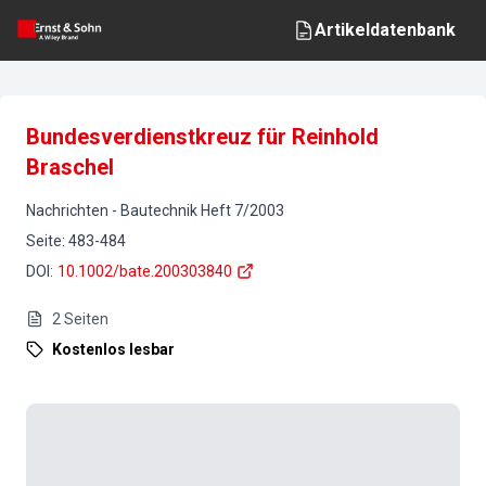
Artikeldatenbank
Bundesverdienstkreuz für Reinhold
Braschel
Nachrichten
-
Bautechnik
Heft
7
/
2003
Seite
:
483-484
DOI
:
10.1002/bate.200303840
2
Seiten
Kostenlos lesbar