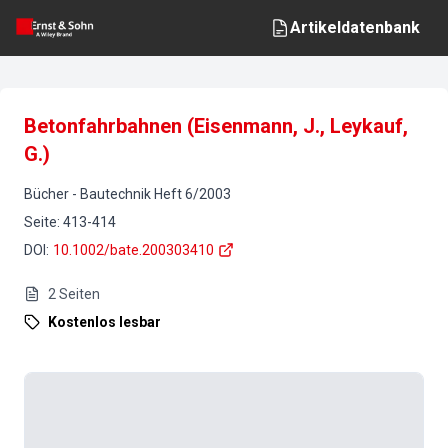
Artikeldatenbank
Betonfahrbahnen (Eisenmann, J., Leykauf,
G.)
Bücher
-
Bautechnik
Heft
6
/
2003
Seite
:
413-414
DOI
:
10.1002/bate.200303410
2
Seiten
Kostenlos lesbar