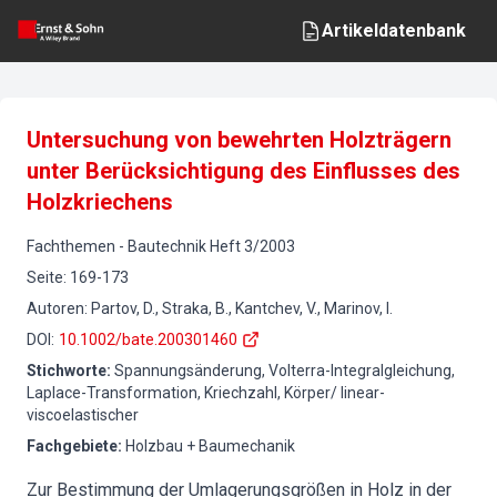
Artikeldatenbank
Untersuchung von bewehrten Holzträgern
unter Berücksichtigung des Einflusses des
Holzkriechens
Fachthemen
-
Bautechnik
Heft
3
/
2003
Seite
:
169-173
Autoren
:
Partov, D., Straka, B., Kantchev, V., Marinov, I.
DOI
:
10.1002/bate.200301460
Stichworte
:
Spannungsänderung, Volterra-Integralgleichung,
Laplace-Transformation, Kriechzahl, Körper/ linear-
viscoelastischer
Fachgebiete
:
Holzbau + Baumechanik
Zur Bestimmung der Umlagerungsgrößen in Holz in der