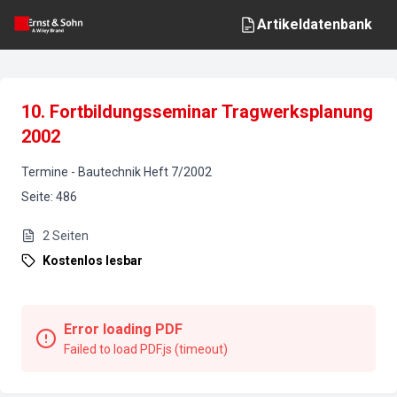
Artikeldatenbank
10. Fortbildungsseminar Tragwerksplanung
2002
Termine
-
Bautechnik
Heft
7
/
2002
Seite
:
486
2
Seiten
Kostenlos lesbar
Error loading PDF
Failed to load PDF.js (timeout)