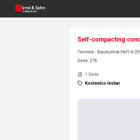
Self-compacting concr
Termine
-
Bautechnik
Heft
4
/
20
Seite
:
276
1
Seite
Kostenlos lesbar