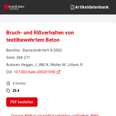
Artikeldatenbank
Bruch- und Rißverhalten von
textilbewehrtem Beton
Berichte
-
Bautechnik
Heft
4
/
2002
Seite
:
268-271
Autoren
:
Hegger, J., Will, N., Molter, M., Littwin, R.
DOI
:
10.1002/bate.200201690
4
Seiten
25 €
PDF bestellen
Dieser Artikel ist nicht kostenlos verfügbar. Bitte