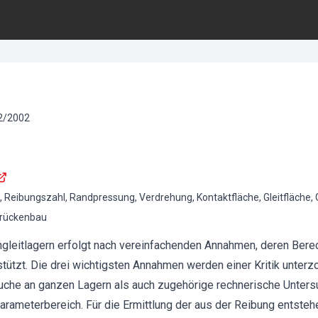
2
/
2002
 Reibungszahl, Randpressung, Verdrehung, Kontaktfläche, Gleitfläche, 
rückenbau
leitlagern erfolgt nach vereinfachenden Annahmen, deren Berec
stützt. Die drei wichtigsten Annahmen werden einer Kritik unterz
che an ganzen Lagern als auch zugehörige rechnerische Unters
eterbereich. Für die Ermittlung der aus der Reibung entstehe