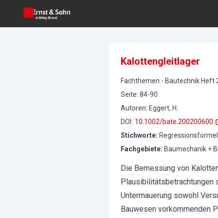
Kalottengleitlager
Fachthemen
-
Bautechnik
Heft
Seite
:
84-90
Autoren
:
Eggert, H.
DOI
:
10.1002/bate.200200600
Stichworte
:
Regressionsformel,
Fachgebiete
:
Baumechanik + B
Die Bemessung von Kalotteng
Plausibilitätsbetrachtungen 
Untermauerung sowohl Versu
Bauwesen vorkommenden Param