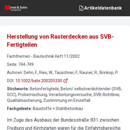
Artikeldatenbank
Herstellung von Rasterdecken aus SVB-
Fertigteilen
Fachthemen
-
Bautechnik
Heft
11
/
2002
Seite
:
744-749
Autoren
:
Dehn, F., Ries, W., Tauschner, F., Rauner, R., Brinkop, P.
DOI
:
10.1002/bate.200205330
Stichworte
:
Betonfertigteile, Beton/ selbstverdichtender (SVB,
SCC), Probemischung, Verarbeitungsversuche, SVB-Richtlinie,
Qualitätssicherung, Zustimmung im Einzelfall
Fachgebiete
:
Baustoffe + Stahlbetonbau
Im Zuge des Ausbaus der Bundesstraße B31 zwischen
Freiburg und Kirchzarten waren für die Einfahrtsbereiche