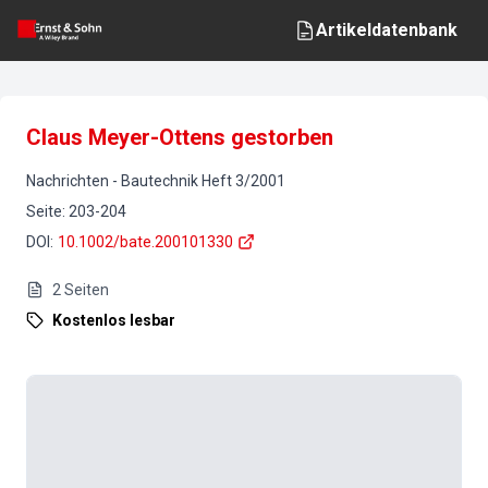
Artikeldatenbank
Claus Meyer-Ottens gestorben
Nachrichten
-
Bautechnik
Heft
3
/
2001
Seite
:
203-204
DOI
:
10.1002/bate.200101330
2
Seiten
Kostenlos lesbar