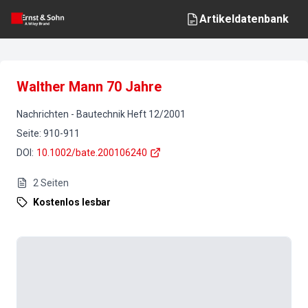
Artikeldatenbank
Walther Mann 70 Jahre
Nachrichten
-
Bautechnik
Heft
12
/
2001
Seite
:
910-911
DOI
:
10.1002/bate.200106240
2
Seiten
Kostenlos lesbar