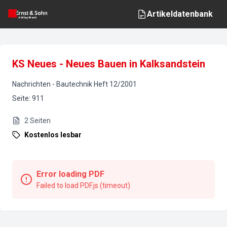
Artikeldatenbank
KS Neues - Neues Bauen in Kalksandstein
Nachrichten
-
Bautechnik
Heft
12
/
2001
Seite
:
911
2
Seiten
Kostenlos lesbar
Error loading PDF
Failed to load PDF.js (timeout)