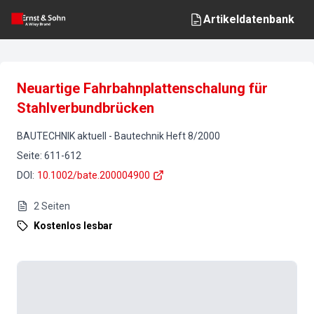
Artikeldatenbank
Neuartige Fahrbahnplattenschalung für
Stahlverbundbrücken
BAUTECHNIK aktuell
-
Bautechnik
Heft
8
/
2000
Seite
:
611-612
DOI
:
10.1002/bate.200004900
2
Seiten
Kostenlos lesbar