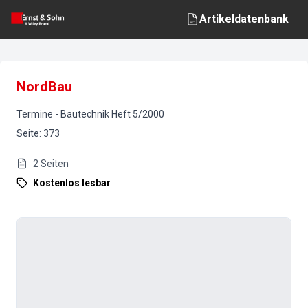
Artikeldatenbank
NordBau
Termine
-
Bautechnik
Heft
5
/
2000
Seite
:
373
2
Seiten
Kostenlos lesbar