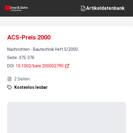
Artikeldatenbank
ACS-Preis 2000
Nachrichten
-
Bautechnik
Heft
5
/
2000
Seite
:
375-376
DOI
:
10.1002/bate.200002790
2
Seiten
Kostenlos lesbar